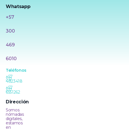
Whatsapp
+57
300
469
6010
Teléfonos
+57
312
4823418
+57
317
6551262
Dirección
Somos
nómadas
digitales,
estamos
en