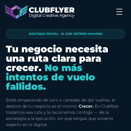
Clubflyer Agencia Creativa
Marketing Digital, Diseño Web, IA y Automatización | Clubflyer
BOUTIQUE DIGITAL · IA CON CRITERIO HUMANO
Tu negocio necesita
una ruta clara para
crecer.
No más
intentos de vuelo
fallidos.
Estés empezando de cero o cansado de dar vueltas, el
destino de tu negocio es el mismo:
Crecer.
En Clubflyer
trazamos esa ruta y la recorremos contigo — de la
estrategia a la ejecución, sin que tengas que volverte
experto en lo digital.