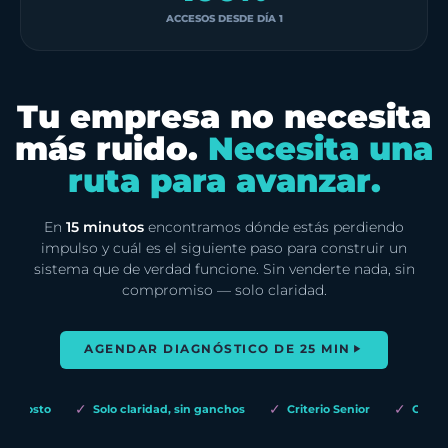
ACCESOS DESDE DÍA 1
Tu empresa no necesita
más ruido.
Necesita una
ruta para avanzar.
En
15 minutos
encontramos dónde estás perdiendo
impulso y cuál es el siguiente paso para construir un
sistema que de verdad funcione. Sin venderte nada, sin
compromiso — solo claridad.
AGENDAR DIAGNÓSTICO DE 25 MIN
✓
✓
✓
n costo
Solo claridad, sin ganchos
Criterio Senior
Cero pr