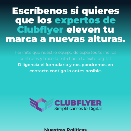
Escríbenos si quieres
que los
expertos de
Clubflyer
eleven tu
marca a nuevas alturas.
Permite que nuestro equipo de expertos tome los
controles y trace la ruta hacia tu éxito digital.
Diligencia el formulario y nos pondremos en
contacto contigo lo antes posible.
Clubflyer Agencia Creativa
Marketing Digital, Diseño Web, IA y Automatización | Clubflyer
Nuestras Políticas