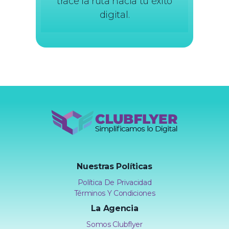
trace la ruta hacia tu éxito
digital.
Clubflyer Agencia Creativa
Marketing Digital, Diseño Web, IA y Automatización | Clubflyer
Nuestras Políticas
Política De Privacidad
Términos Y Condiciones
La Agencia
Somos Clubflyer