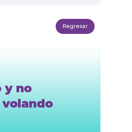
Regresar
o y no
a volando