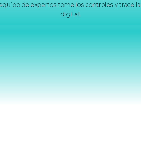
quipo de expertos tome los controles y trace la 
digital.