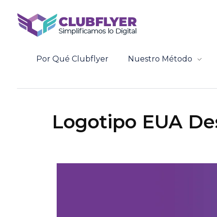
Clubflyer Agencia Creativa
Marketing Digital, Diseño Web, IA y Automatización | Clubflyer
Por Qué Clubflyer
Nuestro Método
Logotipo EUA De