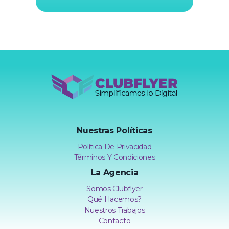
Clubflyer Agencia Creativa
Marketing Digital, Diseño Web, IA y Automatización | Clubflyer
Nuestras Políticas
Política De Privacidad
Términos Y Condiciones
La Agencia
Somos Clubflyer
Qué Hacemos?
Nuestros Trabajos
Contacto