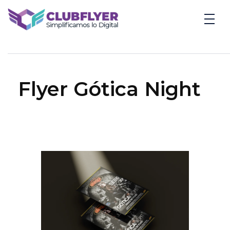
Clubflyer Agencia Creativa
Marketing Digital, Diseño Web, IA y Automatización | Clubflyer
Flyer Gótica Night