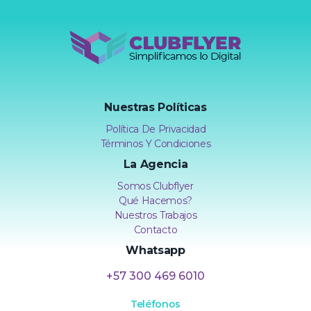
Clubflyer Agencia Creativa
Marketing Digital, Diseño Web, IA y Automatización | Clubflyer
Nuestras Políticas
Política De Privacidad
Términos Y Condiciones
La Agencia
Somos Clubflyer
Qué Hacemos?
Nuestros Trabajos
Contacto
Whatsapp
+57 300 469 6010
Teléfonos